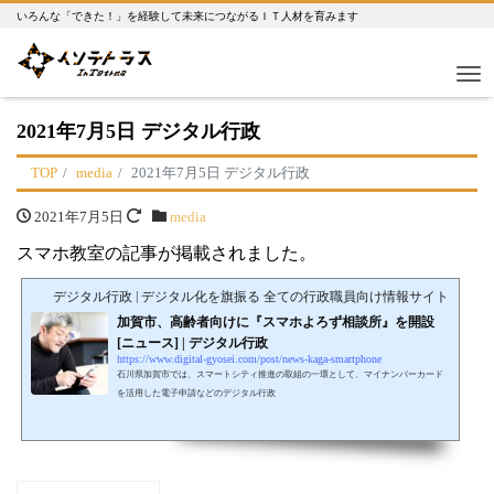
いろんな「できた！」を経験して未来につながるＩＴ人材を育みます
Me
2021年7月5日 デジタル行政
TOP
media
2021年7月5日 デジタル行政
2021年7月5日
media
スマホ教室の記事が掲載されました。
デジタル行政 | デジタル化を旗振る 全ての行政職員向け情報サイト
加賀市、高齢者向けに『スマホよろず相談所』を開設
[ニュース] | デジタル行政
https://www.digital-gyosei.com/post/news-kaga-smartphone
石川県加賀市では、スマートシティ推進の取組の一環として、マイナンバーカード
を活用した電子申請などのデジタル行政